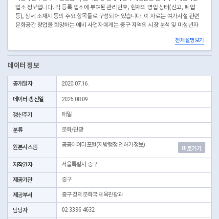
업소 정보입니다. 각 등록 업소에 부여된 관리번호, 현재의 영업 상태(신고, 폐업
등), 상세 소재지 등의 주요 항목들로 구성되어 있습니다. 이 자료는 여가시설 관련
문화공간 창업을 희망하는 예비 사업자에게는 중구 지역의 시장 분석 및 미성년자
관련 영업신고 업소 분포 현황을 파악할 수 있는 중요한 기초 정보를 제공합니다. 나
전체 설명보기
아가, 학부모 및 시민들에게는 연령제한 및 운영수칙을 준수하며 미성년자에게 건
전오락 여가시설을 제공하는 문화공간의 위치를 확인할 수 있도록 투명한 정보를 제
공합니다.
데이터 정보
※ 제공되는 데이터는 연계시간 차이로 일부 차이가 날 수 있습니다.
공개일자
2020.07.16.
데이터 갱신일
2026.08.09.
갱신주기
매일
분류
문화/관광
공공데이터포털(지방행정 인허가정보)
원본시스템
바로가기
저작권자
서울특별시 중구
제공기관
중구
제공부서
중구 경제문화국 체육관광과
담당자
02-3396-4632