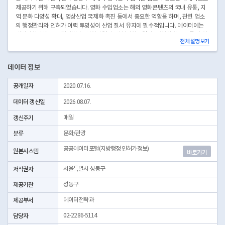
제공하기 위해 구축되었습니다. 영화 수입업소는 해외 영화콘텐츠의 국내 유통, 지
역 문화 다양성 확대, 영상산업 국제화 촉진 등에서 중요한 역할을 하며, 관련 업소
의 행정관리와 인허가 이력 투명성이 산업 질서 유지에 필수적입니다. 데이터에는
개방자치단체코드, 관리번호, 인허가일자, 인허가취소일자, 영업상태코드 등 각 업
전체 설명보기
소의 인허가 내역, 수입업 신고·변경·폐업 등 행정 정보가 포함되어, 업소별 영업현
황과 변동을 명확히 파악할 수 있습니다. 성동구청 등 관할 행정기관이 정기적으로
현황 점검과 자료 갱신을 실시하여 데이터의 신뢰성과 최신성을 높이고 있습니다.
데이터 정보
본 데이터는 영화 수입업체 관리, 해외 영상콘텐츠 도입 정책 수립, 시장 동향 분석,
콘텐츠 무역 통계, 관련 업계 연구 등 다양한 분야에서 효과적으로 활용할 수 있습니
공개일자
2020.07.16.
다. 업계 종사자, 정책입안자, 연구자, 시민 등 누구나 객관적이고 실효성 있는 정보
를 제공받을 수 있도록 데이터는 지속적으로 최신화됩니다.
데이터 갱신일
2026.08.07.
* 좌표안내 : 중부원점TM(EPSG:5174) 좌표계에 따른 해당위치의 좌표정보이며 위
경도 좌표는 제공하고 있지 않음
갱신주기
매일
* 본 데이터는 3일전 자료를 제공합니다.
분류
문화/관광
공공데이터포털(지방행정 인허가정보)
원본시스템
바로가기
저작권자
서울특별시 성동구
제공기관
성동구
제공부서
데이터전략과
담당자
02-2286-5114