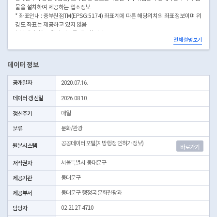
물을 설치하여 제공하는 업소정보
* 좌표안내 : 중부원점TM(EPSG:5174) 좌표계에 따른 해당위치의 좌표정보이며 위
경도 좌표는 제공하고 있지 않음
* 본 데이터는 3일전 자료를 제공합니다.
전체 설명보기
* 시군구코드명은 "서울특별시 자치구 기관코드" 데이터셋에서 확인 가능합니다.
(https://data.seoul.go.kr/dataList/OA-22872/S/1/datasetView.do)
데이터 정보
공개일자
2020.07.16.
데이터 갱신일
2026.08.10.
갱신주기
매일
분류
문화/관광
공공데이터포털(지방행정 인허가정보)
원본시스템
바로가기
저작권자
서울특별시 동대문구
제공기관
동대문구
제공부서
동대문구 행정국 문화관광과
담당자
02-2127-4710