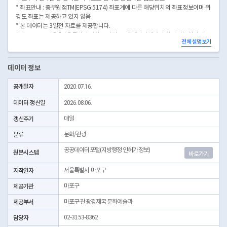
* 좌표안내 : 중부원점TM(EPSG:5174) 좌표계에 따른 해당위치의 좌표정보이며 위
경도 좌표는 제공하고 있지 않음
* 본 데이터는 3일전 자료를 제공합니다.
* 시군구코드명은 "서울특별시 자치구 기관코드" 데이터셋에서 확인 가능합니다.
전체 설명보기
(https://data.seoul.go.kr/dataList/OA-22872/S/1/datasetView.do)
데이터 정보
공개일자
2020.07.16.
데이터 갱신일
2026.08.06.
갱신주기
매일
분류
문화/관광
공공데이터포털(지방행정 인허가정보)
원본시스템
바로가기
저작권자
서울특별시 마포구
제공기관
마포구
제공부서
마포구 관광경제국 문화예술과
담당자
02-3153-8362