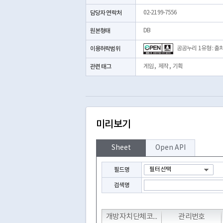
담당자 연락처
02-2199-7556
원본형태
DB
이용허락범위
공공누리 1유형 : 출
관련 태그
게임
,
제작
,
기획
미리보기
Sheet
Open API
필드명
검색명
T
T
T
개방자치단체코드
관리번호