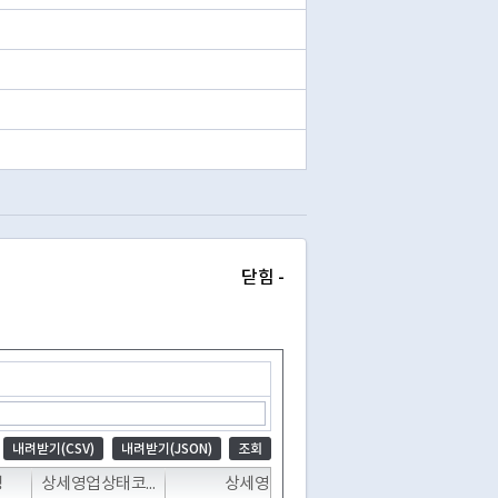
닫힘 -
내려받기(CSV)
내려받기(JSON)
조회
T
T
T
명
상세영업상태코드
상세영업상태명
폐업일자