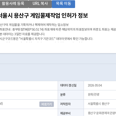
활용사례 등록
URL 복사
목록 이동
서울시 용산구 게임물제작업 인허가 정보
산구의 게임물을 기획하거나 복제하여 제작하는 업소정보
 좌표안내 : 중부원점TM(EPSG:5174) 좌표계에 따른 해당위치의 좌표정보이며 위경도 좌표는 제
 본 데이터는 3일전 자료를 제공합니다.
 시군구코드명은 "서울특별시 자치구 기관코드" 데이터셋에서 확인 가능합니다.
https://data.seoul.go.kr/dataList/OA-22872/S/1/datasetView.do)
데이터 갱신일
2026.05.04.
분류
문화/관광
보)
저작권자
서울특별시 용산구
바로가기
제공부서
용산구 문화경제국 관광