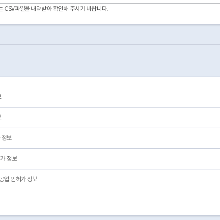
2026-02-25
01
영업/정상
이터는 CSV파일을 내려받아 확인해 주시기 바랍니다.
2025-05-21
01
영업/정상
2025-02-11
03
폐업
2015-05-15
01
영업/정상
2024-08-23
05
제외/삭제/전출
2022-12-08
01
영업/정상
2021-07-13
01
영업/정상
2021-11-29
01
영업/정상
1999-08-12
01
영업/정상
보
2013-04-01
03
폐업
2022-04-11
01
영업/정상
보
 정보
가 정보
공업 인허가 정보