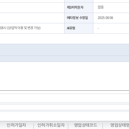
제3저작권자
없음
메타정보 수정일
2025.08.08.
처표시 (상업적 이용 및 변경 가능)
AI유형
-
T
T
T
인허가일자
인허가취소일자
영업상태코드
영업상태