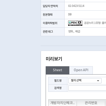
담당자 연락처
02-3423-5114
원본형태
DB
이용허락범위
공공누리 1유형 : 출
관련 태그
영화
,
배급
미리보기
Sheet
Open API
필드명
검색명
T
T
T
개방자치단체코드
관리번호