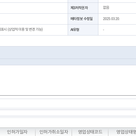
제3저작권자
없음
메타정보 수정일
2025.03.20.
처표시 (상업적 이용 및 변경 가능)
AI유형
-
T
T
T
인허가일자
인허가취소일자
영업상태코드
영업상태