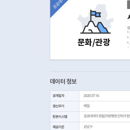
공공데이터
강
*
*
문화/관광
*
(
데이터 정보
공개일자
2020.07.16.
갱신주기
매일
공공데이터포털(지방행정 인허가정
원본시스템
제공기관
강남구