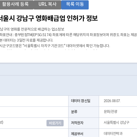
활용사례 등록
URL 복사
목록 이동
서울시 강남구 영화배급업 인허가 정보
남구의 영화를 전문적으로 배급하는 업소정보
 좌표안내 : 중부원점TM(EPSG:5174) 좌표계에 따른 해당위치의 좌표정보이며 위경도 좌표는 제
 본 데이터는 3일전 자료를 제공합니다.
 시군구코드명은 "서울특별시 자치구 기관코드" 데이터셋에서 확인 가능합니다.
https://data.seoul.go.kr/dataList/OA-22872/S/1/datasetView.do)
데이터 갱신일
2026.08.07.
분류
문화/관광
보)
저작권자
서울특별시 강남구
바로가기
제공부서
데이터전략과