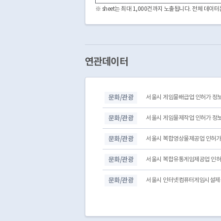
3220000
CDFF5211032014000025
※ sheet는 최대 1,000건까지 노출됩니다. 전체 데
3220000
CDFF5211032012000005
3220000
CDFF5211032015000044
3220000
CDFF5211032019000030
3220000
CDFF5211032010000022
3220000
CDFF5211032010000018
연관데이터
3220000
CDFF5211032017000024
3220000
CDFF5211032011000037
3220000
CDFF5211032012000039
문화/관광
서울시 게임물배급업 인허가 정
3220000
CDFF5211032011000036
3220000
CDFF5211032011000022
문화/관광
서울시 게임물제작업 인허가 정
문화/관광
서울시 복합영상물제공업 인허가
문화/관광
서울시 복합유통게임제공업 인허
문화/관광
서울시 인터넷컴퓨터게임시설제