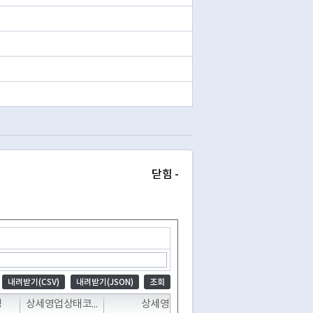
닫힘 -
내려받기(CSV)
내려받기(JSON)
조회
T
T
T
명
상세영업상태코드
상세영업상태명
폐업일자