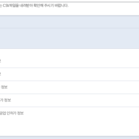
2013-08-14
05
제외/삭제/전출
이터는 CSV파일을 내려받아 확인해 주시기 바랍니다.
2012-03-07
01
영업/정상
2012-02-15
05
제외/삭제/전출
2010-06-04
05
제외/삭제/전출
2010-06-04
05
제외/삭제/전출
2010-05-11
01
영업/정상
2017-05-30
01
영업/정상
2011-12-23
01
영업/정상
2011-09-01
01
영업/정상
보
2011-08-23
03
폐업
2011-06-27
01
영업/정상
보
 정보
가 정보
공업 인허가 정보