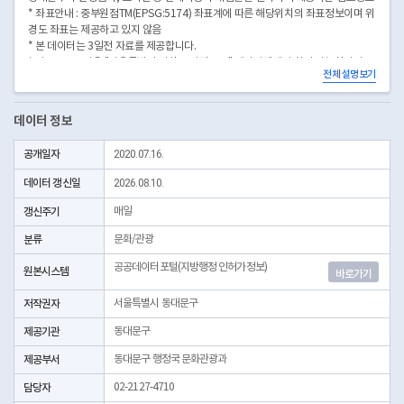
* 좌표안내 : 중부원점TM(EPSG:5174) 좌표계에 따른 해당위치의 좌표정보이며 위
경도 좌표는 제공하고 있지 않음
* 본 데이터는 3일전 자료를 제공합니다.
* 시군구코드명은 "서울특별시 자치구 기관코드" 데이터셋에서 확인 가능합니다.
전체 설명보기
(https://data.seoul.go.kr/dataList/OA-22872/S/1/datasetView.do)
데이터 정보
공개일자
2020.07.16.
데이터 갱신일
2026.08.10.
갱신주기
매일
분류
문화/관광
공공데이터포털(지방행정 인허가정보)
원본시스템
바로가기
저작권자
서울특별시 동대문구
제공기관
동대문구
제공부서
동대문구 행정국 문화관광과
담당자
02-2127-4710