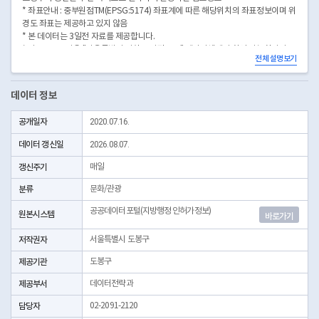
* 좌표안내 : 중부원점TM(EPSG:5174) 좌표계에 따른 해당위치의 좌표정보이며 위
경도 좌표는 제공하고 있지 않음
* 본 데이터는 3일전 자료를 제공합니다.
* 시군구코드명은 "서울특별시 자치구 기관코드" 데이터셋에서 확인 가능합니다.
전체 설명보기
(https://data.seoul.go.kr/dataList/OA-22872/S/1/datasetView.do)
데이터 정보
공개일자
2020.07.16.
데이터 갱신일
2026.08.07.
갱신주기
매일
분류
문화/관광
공공데이터포털(지방행정 인허가정보)
원본시스템
바로가기
저작권자
서울특별시 도봉구
제공기관
도봉구
제공부서
데이터전략과
담당자
02-2091-2120