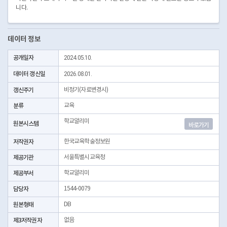
니다.
데이터 정보
공개일자
2024.05.10.
데이터 갱신일
2026.08.01.
갱신주기
비정기(자료변경시)
분류
교육
학교알리미
원본시스템
바로가기
저작권자
한국교육학술정보원
제공기관
서울특별시교육청
제공부서
학교알리미
담당자
1544-0079
원본형태
DB
제3저작권자
없음