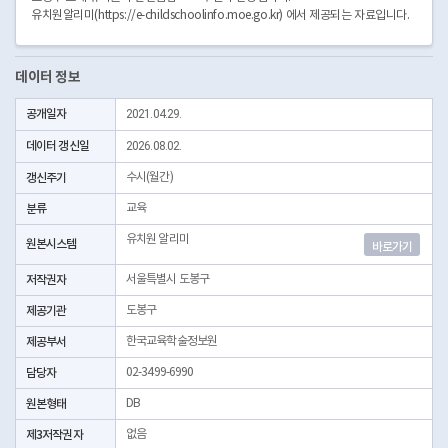
유치원알리미(https://e-childschoolinfo.moe.go.kr) 에서 제공되는 자료입니다.
데이터 정보
공개일자
2021.04.29.
데이터 갱신일
2026.08.02.
갱신주기
수시(월간)
분류
교육
유치원 알리미
원본시스템
바로가기
저작권자
서울특별시 도봉구
제공기관
도봉구
제공부서
한국교육학술정보원
담당자
02-3499-6990
원본형태
DB
제3저작권자
없음