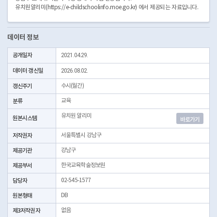
유치원알리미(https://e-childschoolinfo.moe.go.kr) 에서 제공되는 자료입니다.
데이터 정보
공개일자
2021.04.29.
데이터 갱신일
2026.08.02.
갱신주기
수시(월간)
분류
교육
유치원 알리미
원본시스템
바로가기
저작권자
서울특별시 강남구
제공기관
강남구
제공부서
한국교육학술정보원
담당자
02-545-1577
원본형태
DB
제3저작권자
없음