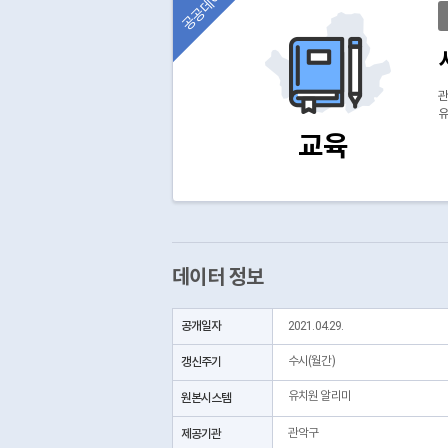
공공데이터
관
유
교육
데이터 정보
공개일자
2021.04.29.
갱신주기
수시(월간)
유치원 알리미
원본시스템
제공기관
관악구