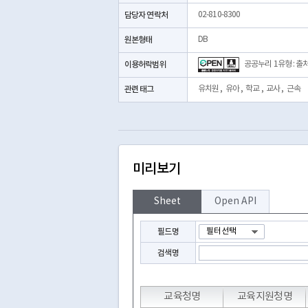
담당자 연락처
02-810-8300
원본형태
DB
이용허락범위
공공누리 1유형 : 출
관련 태그
유치원
,
유아
,
학교
,
교사
,
근속
미리보기
Sheet
Open API
필드명
검색명
교육청명
교육지원청명