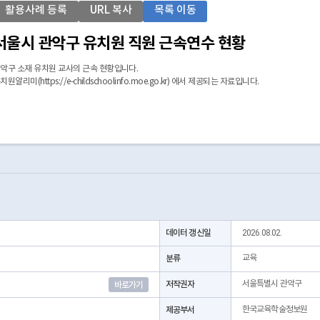
활용사례 등록
URL 복사
목록 이동
서울시 관악구 유치원 직원 근속연수 현황
악구 소재 유치원 교사의 근속 현황입니다.
치원알리미(https://e-childschoolinfo.moe.go.kr) 에서 제공되는 자료입니다.
데이터 갱신일
2026.08.02.
분류
교육
저작권자
서울특별시 관악구
바로가기
제공부서
한국교육학술정보원