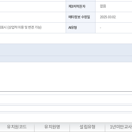
제3저작권자
없음
메타정보 수정일
2025.03.02.
처표시 (상업적 이용 및 변경 가능)
AI유형
-
유치원코드
유치원명
설립유형
1년미만교