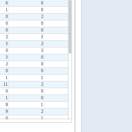
6
0
3
0
1
0
0
3
0
2
1
1
0
0
1
1
0
0
5
1
2
3
5
1
3
2
3
1
0
2
0
0
3
0
1
0
2
0
0
0
0
0
2
0
1
1
1
0
11
2
7
1
0
0
0
0
1
0
2
1
8
1
2
0
9
2
2
1
0
1
1
1
2
2
1
1