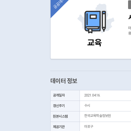
공공데이터
마
용
교육
데이터 정보
공개일자
2021.04.16.
갱신주기
수시
한국교육학술정보원
원본시스템
제공기관
마포구