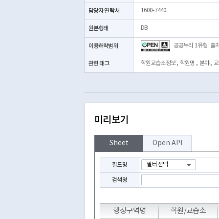
담당자 연락처
1600-7440
원본형태
DB
이용허락범위
공공누리 1유형 : 출
관련 태그
학원교습소정보
,
학원명
,
분야
,
교
미리보기
Sheet
Open API
필드명
검색명
T
T
T
T
행정구역명
학원/교습소