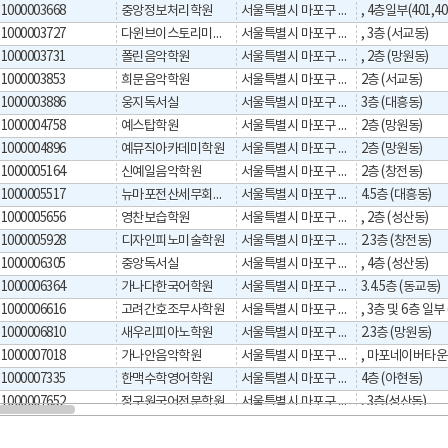
1000003668
중앙정보처리학원
서울특별시 마포구 신촌로 176
1000003727
다윈브이스토리미술학원
서울특별시 마포구 와우산로 100
, 3층 (서교동)
1000003731
폴린음악학원
서울특별시 마포구 월드컵로25길 98
, 2층 (망원동)
1000003853
희문음악학원
서울특별시 마포구 동교로19길 48
2층 (서교동)
1000003886
웅지독서실
서울특별시 마포구 대흥로 180
3층 (대흥동)
1000004758
예스탑학원
서울특별시 마포구 망원로 56
2층 (망원동)
1000004896
예뮤직아카데미학원
서울특별시 마포구 망원로 57
2층 (망원동)
1000005164
신예일음악학원
서울특별시 마포구 독막로22길 13
2층 (창전동)
1000005517
뉴마포전산세무회계학원
서울특별시 마포구 대흥로30길 6-8
4.5층 (대흥동)
1000005656
영찬보습학원
서울특별시 마포구 성미산로 39
, 2층 (성산동)
1000005928
디자인피노미술학원
서울특별시 마포구 와우산로 124
2.3층 (창전동)
1000006305
중앙독서실
서울특별시 마포구 월드컵북로 210
, 4층 (성산동)
1000006364
가나다한국어학원
서울특별시 마포구 동교로25길 15
3.4.5층 (동교동)
1000006616
고려간호조무사학원
서울특별시 마포구 서강로 133
1000006810
새우리피아노학원
서울특별시 마포구 방울내로 41
2.3층 (망원동)
1000007018
가나안음악학원
서울특별시 마포구 큰우물로 53
1000007335
한맥수학영어학원
서울특별시 마포구 만리재로 133
4층 (아현동)
1000007652
정구원국어전문학원
서울특별시 마포구 새터산16길 15
, 3층(성산동)
1000007942
예을음악학원
서울특별시 마포구 월드컵북로 224