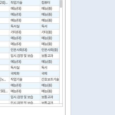
, 4층일부(401,402호),6층 (대흥동)
직업기술
컴퓨터
컴퓨터(정보처리,통신기기,인터넷,소프트웨어)
예능(대)
예능(중)
미술,
미술
예능(대)
예능(중)
음악
음악
예능(대)
예능(중)
음악
음악
독서실
독서
독서실(일반인),
독서실(
기타(대)
기타(중)
속셈
속셈
예능(대)
예능(중)
음악
음악
예능(대)
예능(중)
음악
음악
인문사회(대)
인문사회(중)
회계
입시.검정 및 보습
보통교과
보습
보습
예능(대)
예능(중)
미술
미술
독서실
독서
독서실(유아/초·중·고),
독서실(유
국제화
국제
어학(성인)
어학(성인
, 3층 및 6층 일부 (노고산동)
직업기술
간호보조기술
간호조무사
간호조무
예능(대)
예능(중)
음악
음악
, 마포네이버타운 501호 (염리동)
예능(대)
예능(중)
음악
음악
입시.검정 및 보습
보통교과
보습
보습
입시.검정 및 보습
보통교과
보습
보습
3층일부 306,307호 (성산동)
예능(대)
예능(중)
음악
음악