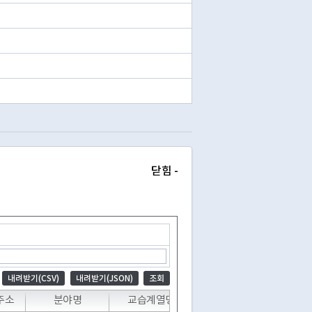
닫힘 -
내려받기(CSV)
내려받기(JSON)
조회
T
주소
분야명
교습계열명
교습과정목록명
교