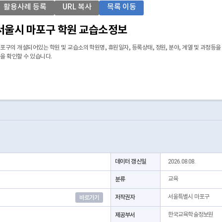
활용사례 등록
URL 복사
목록 이동
서울시 마포구 학원 교습소정보
포구의 개설되어있는 학원 및 교습소의 학원명, 휴원일자, 등록상태, 정원, 분야, 계열 및 과정등
을 확인할 수 있습니다.
데이터 갱신일
2026.08.08.
분류
교육
저작권자
서울특별시 마포구
바로가기
제공부서
한국교육학술정보원