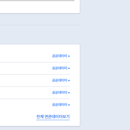
예능(대)
예능(중)
음악
음악
)
입시.검정 및 보습
보통교과
보습,
보습
기예(대)
기예(중)
미술
미술
산동)
직업기술
간호보조기술
간호조무사
간호조무
입시.검정 및 보습
보통교과
보습,
보습
, 상가동 405호 (신공덕동, 신공덕1차삼성래미안아파트)
예능(대)
예능(중)
음악
음악
, 대흥동태영아파트종합상가 5층 501호, 502호일부(좌측) (대흥동)
예능(대)
예능(중)
음악,
음악
삼성A상가3층 306,307호(신공덕동)
예능(대)
예능(중)
미술
미술
)
예능(대)
예능(중)
미술
미술
공공데이터 ●
예능(대)
예능(중)
음악,
음악
)
예능(대)
예능(중)
미술
공공데이터 ●
공공데이터 ●
공공데이터 ●
공공데이터 ●
전체 연관데이터보기