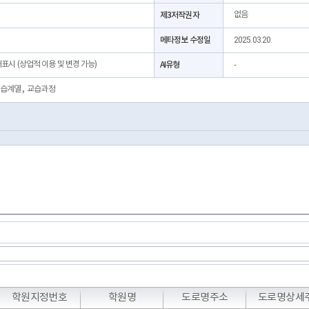
제3저작권자
없음
메타정보 수정일
2025.03.20.
처표시 (상업적 이용 및 변경 가능)
AI유형
-
습계열
,
교습과정
T
T
T
학원지정번호
학원명
도로명주소
도로명상세