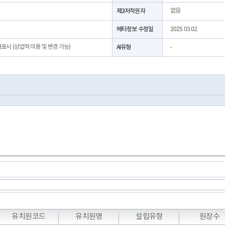
제3저작권자
없음
메타정보 수정일
2025.03.02.
처표시 (상업적 이용 및 변경 가능)
AI유형
-
T
T
T
유치원코드
유치원명
설립유형
원장수