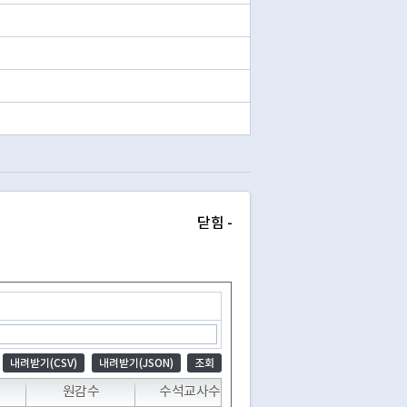
닫힘 -
내려받기(CSV)
내려받기(JSON)
조회
T
원감수
수석교사수
보직교사수
일반