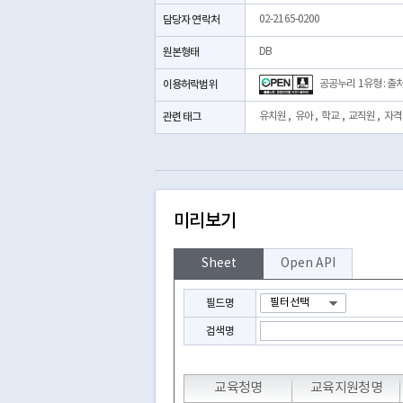
담당자 연락처
02-2165-0200
원본형태
DB
이용허락범위
공공누리 1유형 : 출
관련 태그
유치원
,
유아
,
학교
,
교직원
,
자격
미리보기
Sheet
Open API
필드명
검색명
T
T
T
교육청명
교육지원청명