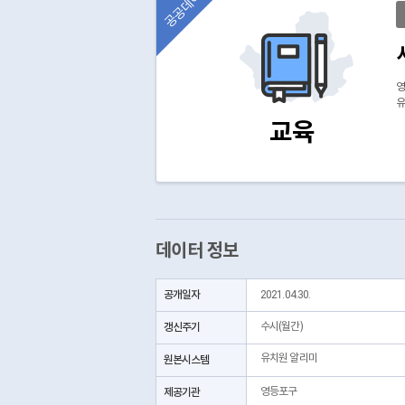
공공데이터
영
유
교육
데이터 정보
공개일자
2021.04.30.
갱신주기
수시(월간)
유치원 알리미
원본시스템
제공기관
영등포구