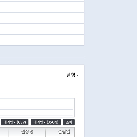
닫힘 -
내려받기(CSV)
내려받기(JSON)
조회
T
T
T
원장명
설립일
개원일