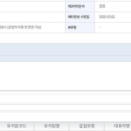
제3저작권자
없음
메타정보 수정일
2025.03.02.
처표시 (상업적 이용 및 변경 가능)
AI유형
-
T
T
T
유치원코드
유치원명
설립유형
대표자명