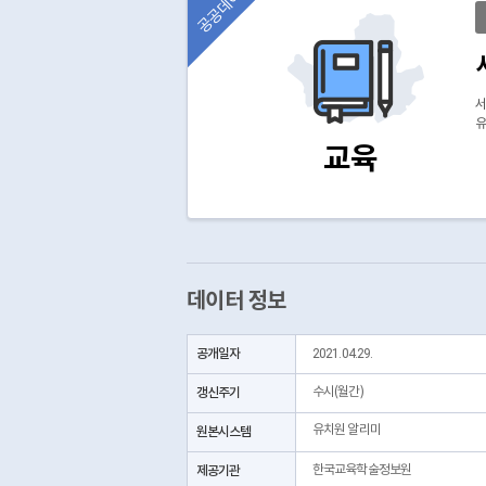
공공데이터
서
유
교육
데이터 정보
공개일자
2021.04.29.
갱신주기
수시(월간)
유치원 알리미
원본시스템
제공기관
한국교육학술정보원