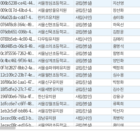
006b5238-ce41-4471-9ee3-4df8d24b5141
서울정심초등학교병설유치원
공립(병설)
지선영
009c017d-43bd-4d9f-ac64-d217abdd570e
서울솔방울유치원
공립(단설)
장선화
04a021da-cdd7-4e7e-a434-2b388c2f6b63
란키즈유치원
사립(사인)
송미화
0764f8c8-364c-495b-9fbc-b389148b7b4f
서울신현초등학교병설유치원
공립(병설)
하옥선
076db651-036b-4bee-80ba-09f0edb4a57a
서울신묵초등학교병설유치원
공립(병설)
김정윤
0783b5eb-4c00-4161-9c47-664336825e5a
다우림유치원
사립(사인)
김애리
08d485cb-06c8-4964-bf03-ed1b178ef3fd
서울소의초등학교병설유치원
공립(병설)
홍명석
0c3f5556-7262-408b-96ad-59e51aa83efe
서울남산초등학교병설유치원
공립(병설)
함명희
0c4bc461-9f36-4d28-94e3-3dfb9c6cd4e3
서울상계초등학교병설유치원
공립(병설)
양인화
0f7d2827-8bb2-4a0c-9926-77fca1f60a54
서울송파위례유치원
공립(단설)
백정희
12c109c2-23b7-4e98-a3e1-57e391f3a55a
서울월천초등학교병설유치원
공립(병설)
심수용
16f86a3d-1aa1-471d-bcd4-a563853f8658
서울신구유치원
공립(단설)
박정화
18f5dfe2-27c7-47f3-af41-5a4a944a77fe
서울세명유치원
공립(단설)
김수진
196f00e6-793a-4f41-bcef-99bef725d1f3
한신유치원
사립(법인)
강용규
1dfcc6e7-c6ff-4843-b970-cfba072320b4
서울강월초등학교병설유치원
공립(병설)
류록희
1eb2c5df-bb86-4298-adcc-8619b7c5b444
서울강현유치원
공립(단설)
박선자
1ecec08c-ed13-b044-e053-0a32095ab044
강남유치원
사립(사인)
최병락
1ecec08c-ed16-b044-e053-0a32095ab044
서울연광초등학교병설유치원
공립(병설)
홍미애
1ecec08c-ed17-b044-e053-0a32095ab044
서울원명초등학교병설유치원
공립(병설)
이오표