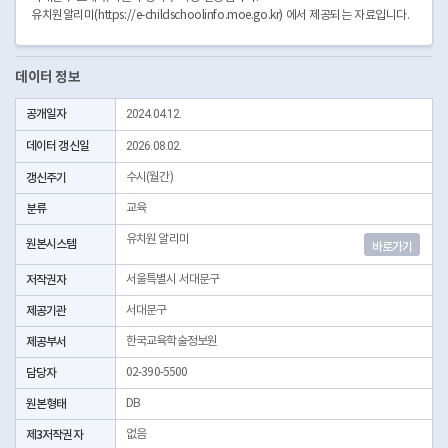
유치원알리미(https://e-childschoolinfo.moe.go.kr) 에서 제공되는 자료입니다.
데이터 정보
공개일자
2024.04.12.
데이터 갱신일
2026.08.02.
갱신주기
수시(월간)
분류
교육
유치원 알리미
원본시스템
바로가기
저작권자
서울특별시 서대문구
제공기관
서대문구
제공부서
한국교육학술정보원
담당자
02-390-5500
원본형태
DB
제3저작권자
없음