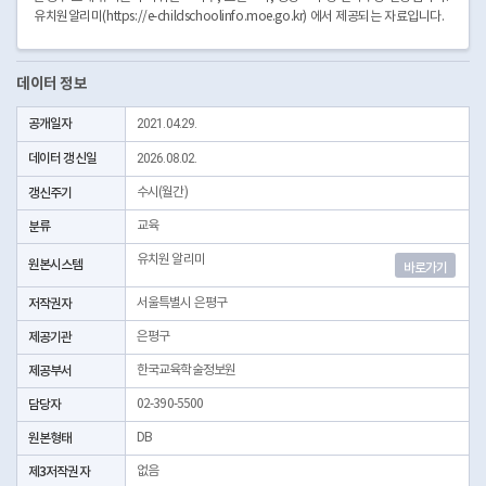
유치원알리미(https://e-childschoolinfo.moe.go.kr) 에서 제공되는 자료입니다.
데이터 정보
공개일자
2021.04.29.
데이터 갱신일
2026.08.02.
갱신주기
수시(월간)
분류
교육
유치원 알리미
원본시스템
바로가기
저작권자
서울특별시 은평구
제공기관
은평구
제공부서
한국교육학술정보원
담당자
02-390-5500
원본형태
DB
제3저작권자
없음