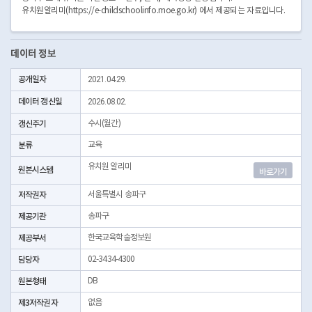
유치원알리미(https://e-childschoolinfo.moe.go.kr) 에서 제공되는 자료입니다.
데이터 정보
공개일자
2021.04.29.
데이터 갱신일
2026.08.02.
갱신주기
수시(월간)
분류
교육
유치원 알리미
원본시스템
바로가기
저작권자
서울특별시 송파구
제공기관
송파구
제공부서
한국교육학술정보원
담당자
02-3434-4300
원본형태
DB
제3저작권자
없음