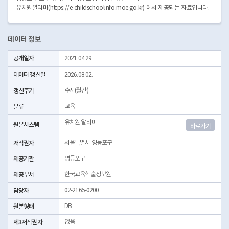
유치원알리미(https://e-childschoolinfo.moe.go.kr) 에서 제공되는 자료입니다.
데이터 정보
공개일자
2021.04.29.
데이터 갱신일
2026.08.02.
갱신주기
수시(월간)
분류
교육
유치원 알리미
원본시스템
바로가기
저작권자
서울특별시 영등포구
제공기관
영등포구
제공부서
한국교육학술정보원
담당자
02-2165-0200
원본형태
DB
제3저작권자
없음