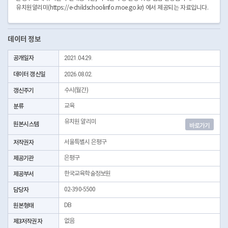
유치원알리미(https://e-childschoolinfo.moe.go.kr) 에서 제공되는 자료입니다.
데이터 정보
공개일자
2021.04.29.
데이터 갱신일
2026.08.02.
갱신주기
수시(월간)
분류
교육
유치원 알리미
원본시스템
바로가기
저작권자
서울특별시 은평구
제공기관
은평구
제공부서
한국교육학술정보원
담당자
02-390-5500
원본형태
DB
제3저작권자
없음