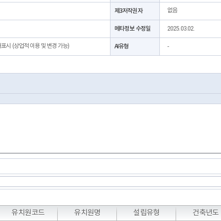
제3저작권자
없음
메타정보 수정일
2025.03.02.
처표시 (상업적 이용 및 변경 가능)
AI유형
-
유치원코드
유치원명
설립유형
건축년도