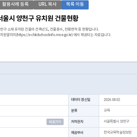
활용사례 등록
URL 복사
목록 이동
서울시 양천구 유치원 건물현황
천구 소재 유치원 건물의 건축년도, 건물층수, 전용면적 등 현황입니다.
치원알리미(https://e-childschoolinfo.moe.go.kr) 에서 제공되는 자료입니다.
데이터 갱신일
2026.08.02.
분류
교육
저작권자
서울특별시 양천구
바로가기
제공부서
한국교육학술정보원