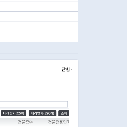
닫힘 -
내려받기(CSV)
내려받기(JSON)
조회
건물층수
건물전용면적
대지총면적
공