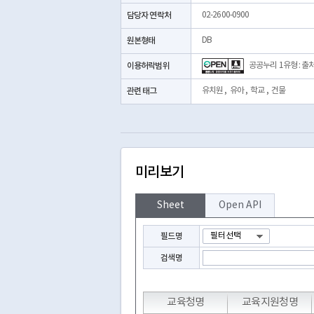
담당자 연락처
02-2600-0900
원본형태
DB
이용허락범위
공공누리 1유형 : 출
관련 태그
유치원
,
유아
,
학교
,
건물
미리보기
Sheet
Open API
필드명
검색명
교육청명
교육지원청명