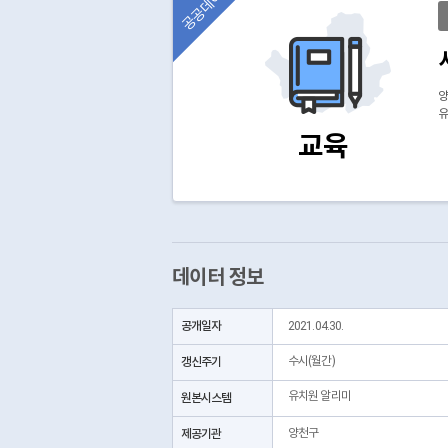
공공데이터
양
유
교육
데이터 정보
공개일자
2021.04.30.
갱신주기
수시(월간)
유치원 알리미
원본시스템
제공기관
양천구