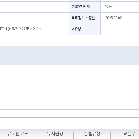
제3저작권자
없음
메타정보 수정일
2025.03.02.
처표시 (상업적 이용 및 변경 가능)
AI유형
-
유치원코드
유치원명
설립유형
교실수