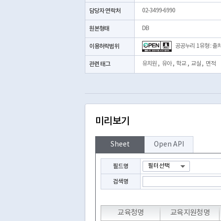
담당자 연락처
02-3499-6990
원본형태
DB
이용허락범위
공공누리 1유형 : 출
관련 태그
유치원
,
유아
,
학교
,
교실
,
면적
미리보기
Sheet
Open API
필드명
검색명
교육청명
교육지원청명