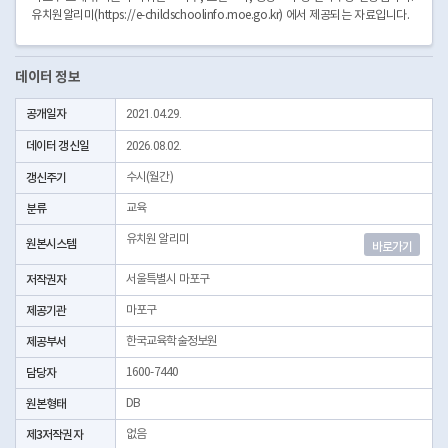
유치원알리미(https://e-childschoolinfo.moe.go.kr) 에서 제공되는 자료입니다.
데이터 정보
공개일자
2021.04.29.
데이터 갱신일
2026.08.02.
갱신주기
수시(월간)
분류
교육
유치원 알리미
원본시스템
바로가기
저작권자
서울특별시 마포구
제공기관
마포구
제공부서
한국교육학술정보원
담당자
1600-7440
원본형태
DB
제3저작권자
없음