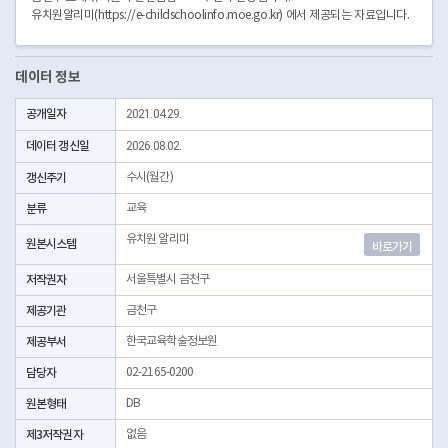
유치원알리미(https://e-childschoolinfo.moe.go.kr) 에서 제공되는 자료입니다.
데이터 정보
공개일자
2021.04.29.
데이터 갱신일
2026.08.02.
갱신주기
수시(월간)
분류
교육
유치원 알리미
원본시스템
바로가기
저작권자
서울특별시 금천구
제공기관
금천구
제공부서
한국교육학술정보원
담당자
02-2165-0200
원본형태
DB
제3저작권자
없음