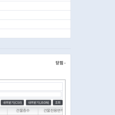
닫힘 -
내려받기(CSV)
내려받기(JSON)
조회
건물층수
건물전용면적
대지총면적
공