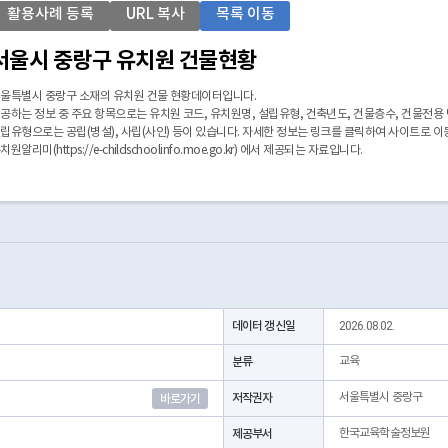
활용사례 등록
URL 복사
목록 이동
서울시 중랑구 유치원 건물현황
울특별시 중랑구 소재의 유치원 건물 현황데이터입니다.
공하는 정보 중 주요 항목으로는 유치원 코드, 유치원명, 설립유형, 건축년도, 건물층수, 건물전용 
립유형으로는 공립(병설), 사립(사인) 등이 있습니다. 자세한 정보는 링크를 클릭하여 사이트로 
치원알리미(https://e-childschoolinfo.moe.go.kr) 에서 제공되는 자료입니다.
데이터 갱신일
2026.08.02.
분류
교육
저작권자
서울특별시 중랑구
바로가기
제공부서
한국교육학술정보원