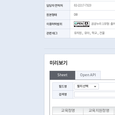
담당자 연락처
02-2217-7323
원본형태
DB
이용허락범위
공공누리 1유형 : 출
관련 태그
유치원
,
유아
,
학교
,
건물
미리보기
Sheet
Open API
필드명
검색명
교육청명
교육지원청명