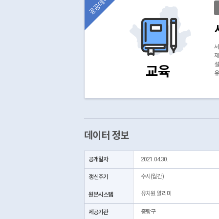
공공데이터
서
제
설
교육
유
데이터 정보
공개일자
2021.04.30.
갱신주기
수시(월간)
유치원 알리미
원본시스템
제공기관
중랑구