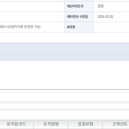
제3저작권자
없음
메타정보 수정일
2026.02.20.
처표시 (상업적 이용 및 변경 가능)
AI유형
-
유치원코드
유치원명
설립유형
건축년도