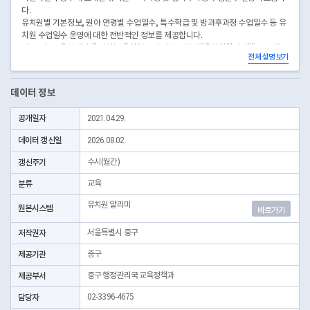
다.
유치원별 기본정보, 원아 연령별 수업일수, 특수학급 및 방과후과정 수업일수 등 유
치원 수업일수 운영에 대한 전반적인 정보를 제공합니다.
이자료는 교육부에서 운영하는 유치원 공시정보 포털인 "유치원알리미"(https://e-
전체 설명보기
childschoolinfo.moe.go.kr) 에서 제공되는 자료를 바탕으로 작성되었습니다.
※ 데이터 관련 문의는 서울중부교육지원청으로 해주시기 바랍니다.
데이터 정보
공개일자
2021.04.29.
데이터 갱신일
2026.08.02.
갱신주기
수시(월간)
분류
교육
유치원 알리미
원본시스템
바로가기
저작권자
서울특별시 중구
제공기관
중구
제공부서
중구 행정관리국 교육정책과
담당자
02-3396-4675