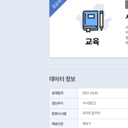
공공데이터
서
주
설
교육
유
데이터 정보
공개일자
2021.04.30.
갱신주기
수시(월간)
유치원 알리미
원본시스템
제공기관
중랑구