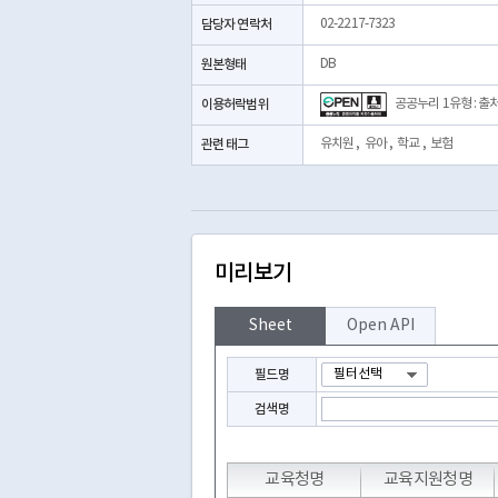
담당자 연락처
02-2217-7323
원본형태
DB
이용허락범위
공공누리 1유형 : 출
관련 태그
유치원
,
유아
,
학교
,
보험
미리보기
Sheet
Open API
필드명
검색명
교육청명
교육지원청명