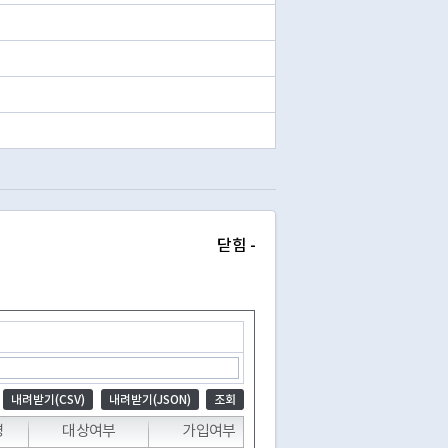
닫힘 -
내려받기(CSV)
내려받기(JSON)
조회
명
대상여부
가입여부
업체명1
업