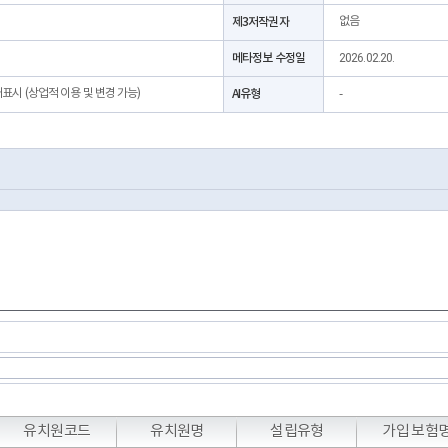
제3저작권자
없음
메타정보 수정일
2026.02.20.
처표시 (상업적 이용 및 변경 가능)
AI유형
-
유치원코드
유치원명
설립유형
가입 보험