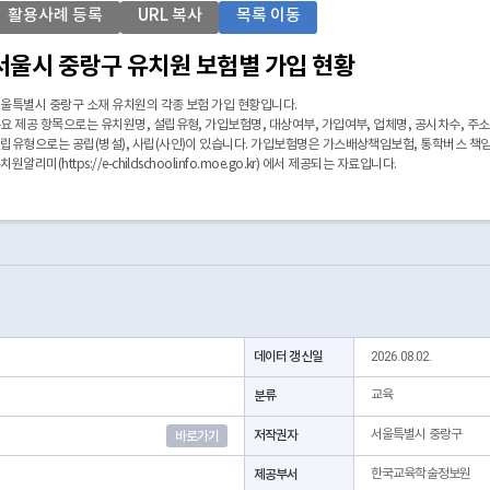
활용사례 등록
URL 복사
목록 이동
서울시 중랑구 유치원 보험별 가입 현황
울특별시 중랑구 소재 유치원의 각종 보험 가입 현황입니다.
요 제공 항목으로는 유치원명, 설립유형, 가입보험명, 대상여부, 가입여부, 업체명, 공시차수, 주소
립유형으로는 공립(병설), 사립(사인)이 있습니다. 가입보험명은 가스배상책임보험, 통학버스 책임
치원알리미(https://e-childschoolinfo.moe.go.kr) 에서 제공되는 자료입니다.
데이터 갱신일
2026.08.02.
분류
교육
저작권자
서울특별시 중랑구
바로가기
제공부서
한국교육학술정보원