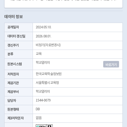
데이터 정보
공개일자
2024.05.10.
데이터 갱신일
2026.08.01.
갱신주기
비정기(자료변경시)
분류
교육
학교알리미
원본시스템
바로가기
저작권자
한국교육학술정보원
제공기관
서울특별시교육청
제공부서
학교알리미
담당자
1544-0079
원본형태
DB
제3저작권자
없음