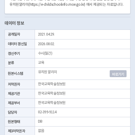
유치원알리미(https://e-childschoolinfo.moe.go.kr) 에서 제공되는 자료입니다.
데이터 정보
공개일자
2021.04.29.
데이터 갱신일
2026.08.02.
갱신주기
수시(월간)
분류
교육
유치원 알리미
원본시스템
바로가기
저작권자
한국교육학술정보원
제공기관
한국교육학술정보원
제공부서
한국교육학술정보원
담당자
02-399-9114
원본형태
DB
제3저작권자
없음